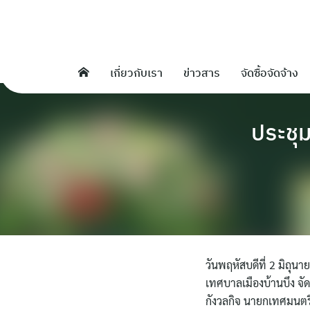
Skip
to
content
เกี่ยวกับเรา
ข่าวสาร
จัดซื้อจัดจ้าง
ประชุม
วันพฤหัสบดีที่ 2 มิถุ
เทศบาลเมืองบ้านบึง จั
กังวลกิจ นายกเทศมนตร