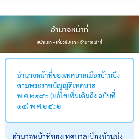
Skip
to
content
อำนาจหน้าที่
หน้าแรก
»
เกี่ยวกับเรา
»
อำนาจหน้าที่
อำนาจหน้าที่ของเทศบาลเมืองบ้านบึง
ตามพระราชบัญญัติเทศบาล
พ.ศ.๒๔๙๖ (แก้ไขเพิ่มเติมถึง ฉบับที่
๑๔) พ.ศ.๒๕๖๒
อำนาจหน้าที่ของเทศบาลเมืองบ้านบึง