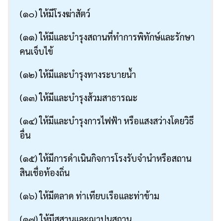
(๑๐) ให้มีโรงฆ่าสัตว์
(๑๑) ให้มีและบำรุงสถานที่ทำการพิทักษ์และรักษา
คนเจ็บไข้
(๑๒) ให้มีและบำรุงทางระบายน้ำ
(๑๓) ให้มีและบำรุงส้วมสาธารณะ
ค้นหา
(๑๔) ให้มีและบำรุงการไฟฟ้า หรือแสงสว่างโดยวิธี
สำหรับ:
อื่น
(๑๕) ให้มีการดำเนินกิจการโรงรับจำนำหรือสถาน
สินเชื่อท้องถิ่น
(๑๖) ให้มีตลาด ท่าเทียบเรือและท่าข้าม
(๑๗) ให้มีสุสานและฌาปนสถาน