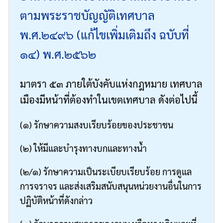
ตามพระราชบัญญัติเทศบาล
พ.ศ.๒๔๙๖ (แก้ไขเพิ่มเติมถึง ฉบับที่
๑๔) พ.ศ.๒๕๖๒
มาตรา ๕๓ ภายใต้บังคับแห่งกฎหมาย เทศบาล
เมืองมีหน้าที่ต้องทำในเขตเทศบาล ดังต่อไปนี้
(๑) รักษาความสงบเรียบร้อยของประชาชน
(๒) ให้มีและบำรุงทางบกและทางน้ำ
(๒/๑) รักษาความเป็นระเบียบเรียบร้อย การดูแล
การจราจร และส่งเสริมสนับสนุนหน่วยงานอื่นในการ
ปฏิบัติหน้าที่ดังกล่าว