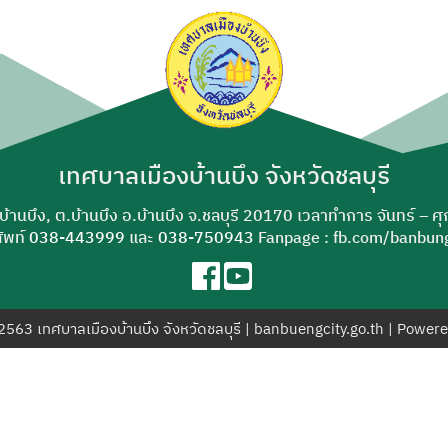
ค้นหา
สำหรับ:
เทศบาลเมืองบ้านบึง จังหวัดชลบุรี
-บ้านบึง, ต.บ้านบึง อ.บ้านบึง จ.ชลบุรี 20170 เวลาทำการ จันทร์ – ศ
ัพท์
038-443999
และ
038-750943
Fanpage : fb.com/banbung
© 2563 เทศบาลเมืองบ้านบึง จังหวัดชลบุรี | banbuengcity.go.th | Power