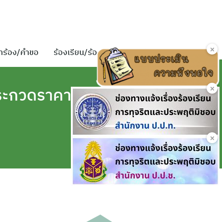
×
ำร้อง/คำขอ
ร้องเรียน/ร้องทุกข์
ติดต่อเรา
×
ระกวดราคา
×