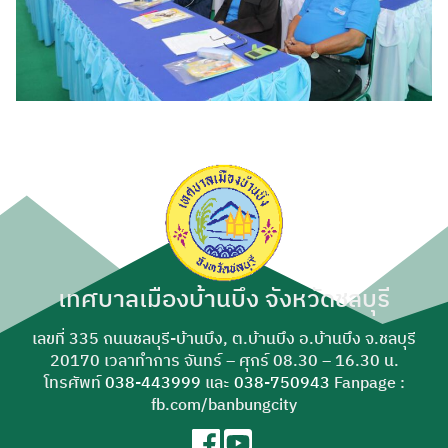
เทศบาลเมืองบ้านบึง จังหวัดชลบุรี
เลขที่ 335 ถนนชลบุรี-บ้านบึง, ต.บ้านบึง อ.บ้านบึง จ.ชลบุรี
20170 เวลาทำการ จันทร์ – ศุกร์ 08.30 – 16.30 น.
โทรศัพท์
038-443999
และ
038-750943
Fanpage :
fb.com/banbungcity