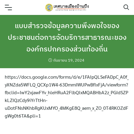
Skip
to
content
แบบสำรวจข้อมูลความพึงพอใจของ
ประชาชนต่อการจัดบริการสาธารณะของ
องค์กรปกครองส่วนท้องถิ่น
กันยายน 19, 2024
https://docs.google.com/forms/d/e/1FAIpQLSeFADpC_A0f_
yXNZda5WFLQ_QCXp1W4-63DmmIWUPwBfIxFjA/viewform?
fbclid=IwY2xjawFYv_hleHRuA2FlbQIxMQABHbA2z_PGIdSZP
kLZIQzCdy9iYrTtHn-
uDotFNsNKhbRgKUxMYO_4MKgE8Q_aem_x_ZO_0T4RKOZdF
gWg0t6TA&pli=1
ค้นหา