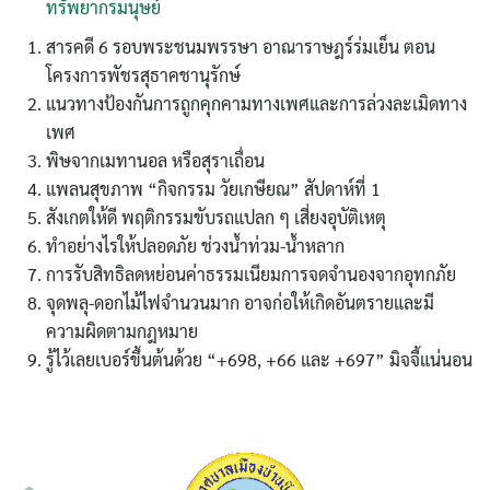
ทรัพยากรมนุษย์
สารคดี 6 รอบพระชนมพรรษา อาณาราษฎร์ร่มเย็น ตอน
โครงการพัชรสุธาคชานุรักษ์
แนวทางป้องกันการถูกคุกคามทางเพศและการล่วงละเมิดทาง
เพศ
พิษจากเมทานอล หรือสุราเถื่อน
แพลนสุขภาพ “กิจกรรม วัยเกษียณ” สัปดาห์ที่ 1
ค้นหา
สังเกตให้ดี พฤติกรรมขับรถแปลก ๆ เสี่ยงอุบัติเหตุ
สำหรับ:
ทำอย่างไรให้ปลอดภัย ช่วงน้ำท่วม-น้ำหลาก
การรับสิทธิลดหย่อนค่าธรรมเนียมการจดจำนองจากอุทกภัย
จุดพลุ-ดอกไม้ไฟจำนวนมาก อาจก่อให้เกิดอันตรายและมี
ความผิดตามกฎหมาย
รู้ไว้เลยเบอร์ขึ้นต้นด้วย “+698, +66 และ +697” มิจจี้แน่นอน