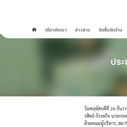
Skip
to
content
เกี่ยวกับเรา
ข่าวสาร
จัดซื้อจัดจ้าง
ประ
วันพฤหัสบดีที่ 26 ธัน
รสิตย์ กังวลกิจ นายกเ
ด้วยคณะผู้บริหาร, สม