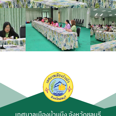
เทศบาลเมืองบ้านบึง จังหวัดชลบุรี