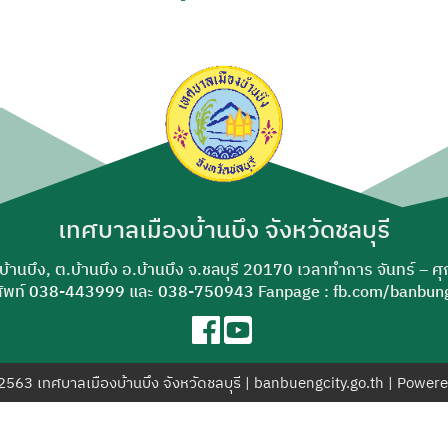
ค้นหา
สำหรับ:
เทศบาลเมืองบ้านบึง จังหวัดชลบุรี
-บ้านบึง, ต.บ้านบึง อ.บ้านบึง จ.ชลบุรี 20170 เวลาทำการ จันทร์ – ศ
ัพท์
038-443999
และ
038-750943
Fanpage : fb.com/banbung
© 2563 เทศบาลเมืองบ้านบึง จังหวัดชลบุรี | banbuengcity.go.th | Power