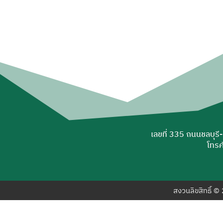
เลขที่ 335 ถนนชลบุรี
โทรศ
สงวนลิขสิทธิ์ 