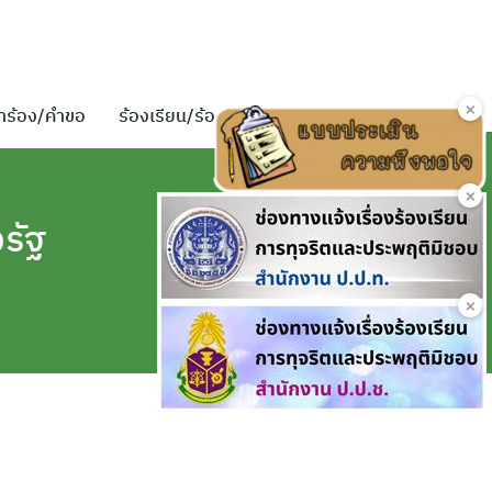
×
ำร้อง/คำขอ
ร้องเรียน/ร้องทุกข์
ติดต่อเรา
×
รัฐ
×