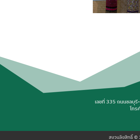
เลขที่ 335 ถนนชลบุรี
โทรศ
สงวนลิขสิทธิ์ 