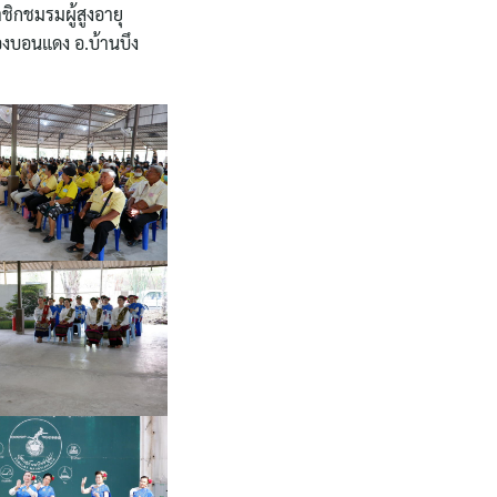
ิกชมรมผู้สูงอายุ
องบอนแดง อ.บ้านบึง