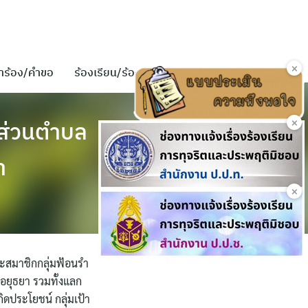
×
ำร้อง/คำขอ
ร้องเรียน/ร้องทุกข์
ติดต่อเรา
×
ส่วนตำบล
า
×
ละสมาชิกกลุ่มฟ้อนรำ
ยุธยา รวมทั้งแลก
ิดประโยชน์ กลุ่มเป้า