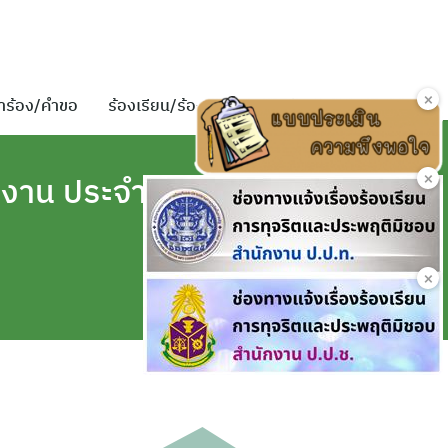
×
ำร้อง/คำขอ
ร้องเรียน/ร้องทุกข์
ติดต่อเรา
×
งาน ประจำ
×