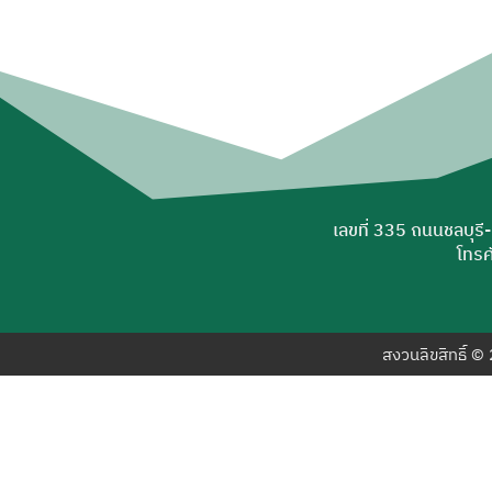
เลขที่ 335 ถนนชลบุรี
โทรศ
สงวนลิขสิทธิ์ 