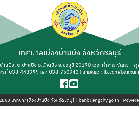
ค้นหา
สำหรับ:
เทศบาลเมืองบ้านบึง จังหวัดชลบุรี
-บ้านบึง, ต.บ้านบึง อ.บ้านบึง จ.ชลบุรี 20170 เวลาทำการ จันทร์ – ศ
ัพท์
038-443999
และ
038-750943
Fanpage : fb.com/banbung
© 2563 เทศบาลเมืองบ้านบึง จังหวัดชลบุรี | banbuengcity.go.th | Power