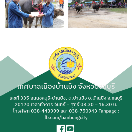
เทศบาลเมืองบ้านบึง จังหวัดชลบุรี
เลขที่ 335 ถนนชลบุรี-บ้านบึง, ต.บ้านบึง อ.บ้านบึง จ.ชลบุรี
20170 เวลาทำการ จันทร์ – ศุกร์ 08.30 – 16.30 น.
โทรศัพท์
038-443999
และ
038-750943
Fanpage :
fb.com/banbungcity