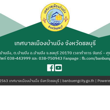
ค้นหา
สำหรับ:
เทศบาลเมืองบ้านบึง จังหวัดชลบุรี
-บ้านบึง, ต.บ้านบึง อ.บ้านบึง จ.ชลบุรี 20170 เวลาทำการ จันทร์ – ศ
ัพท์
038-443999
และ
038-750943
Fanpage : fb.com/banbung
© 2563 เทศบาลเมืองบ้านบึง จังหวัดชลบุรี | banbuengcity.go.th | Power