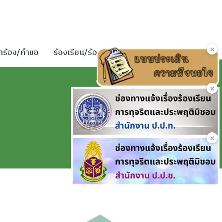
×
ำร้อง/คำขอ
ร้องเรียน/ร้องทุกข์
ติดต่อเรา
×
×