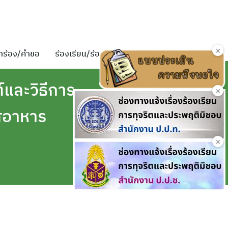
×
ำร้อง/คำขอ
ร้องเรียน/ร้องทุกข์
ติดต่อเรา
และวิธีการ
×
ัสอาหาร
×