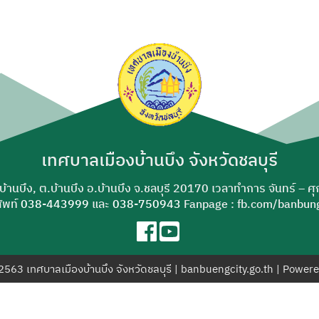
ค้นหา
สำหรับ:
เทศบาลเมืองบ้านบึง จังหวัดชลบุรี
-บ้านบึง, ต.บ้านบึง อ.บ้านบึง จ.ชลบุรี 20170 เวลาทำการ จันทร์ – ศ
ัพท์
038-443999
และ
038-750943
Fanpage : fb.com/banbung
© 2563 เทศบาลเมืองบ้านบึง จังหวัดชลบุรี | banbuengcity.go.th | Power