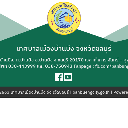
ค้นหา
สำหรับ:
เทศบาลเมืองบ้านบึง จังหวัดชลบุรี
-บ้านบึง, ต.บ้านบึง อ.บ้านบึง จ.ชลบุรี 20170 เวลาทำการ จันทร์ – ศ
ัพท์
038-443999
และ
038-750943
Fanpage : fb.com/banbung
© 2563 เทศบาลเมืองบ้านบึง จังหวัดชลบุรี | banbuengcity.go.th | Power