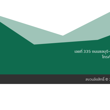
เลขที่ 335 ถนนชลบุรี
โทรศ
สงวนลิขสิทธิ์ 