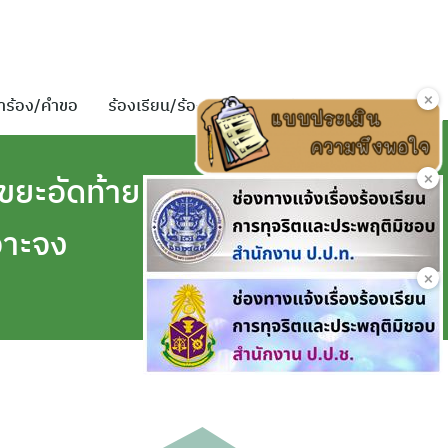
×
ำร้อง/คำขอ
ร้องเรียน/ร้องทุกข์
ติดต่อเรา
×
ขยะอัดท้าย
จาะจง
×