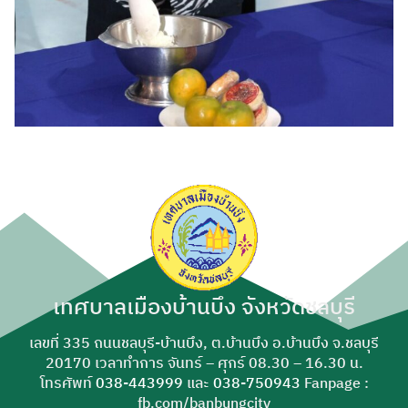
เทศบาลเมืองบ้านบึง จังหวัดชลบุรี
เลขที่ 335 ถนนชลบุรี-บ้านบึง, ต.บ้านบึง อ.บ้านบึง จ.ชลบุรี
20170 เวลาทำการ จันทร์ – ศุกร์ 08.30 – 16.30 น.
โทรศัพท์
038-443999
และ
038-750943
Fanpage :
fb.com/banbungcity