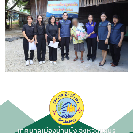
เทศบาลเมืองบ้านบึง จังหวัดชลบุรี