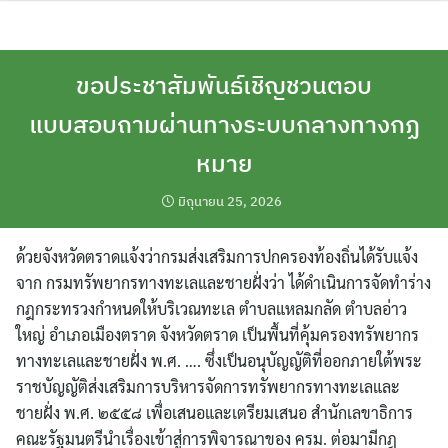
Skip
to
content
ขอประชาสัมพันธ์เชิญชวนตอบ
แบบสอบถามผ่านทางระบบกลางทางกฏ
หมาย
มิถุนายน 25, 2026
ด้วยจังหวัดตราดแจ้งว่ากรมส่งเสริมการปกครองท้องถิ่นได้รับแจ้ง
จาก กรมทรัพยากรทางทะเลและชายฝั่งว่า ได้ดำเนินการจัดทำร่าง
กฎกระทรวงกำหนดให้บริเวณทะเล ตำบลแหลมกลัด ตำบลอ่าว
ใหญ่ อำเภอเมืองตราด จังหวัดตราด เป็นพื้นที่คุ้มครองทรัพยากร
ทางทะเลและชายฝั่ง พ.ศ. …. ซึ่งเป็นอนุบัญญัติที่ออกภายใต้พระ
ราชบัญญัติส่งเสริมการบริหารจัดการทรัพยากรทางทะเลและ
ชายฝั่ง พ.ศ. ๒๕๕๘ เพื่อเสนอและเตรียมเสนอ สำนักเลขาธิการ
คณะรัฐมนตรีนำเรื่องเข้าสู่การพิจารณาของ ครม. ต่อมามีกฎ