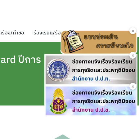
×
ำร้อง/คำขอ
ร้องเรียน/ร้องทุกข์
ติดต่อเรา
×
ard ปีการ
×