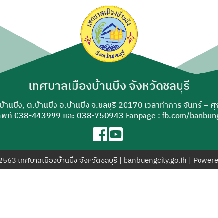
ค้นหา
สำหรับ:
เทศบาลเมืองบ้านบึง จังหวัดชลบุรี
-บ้านบึง, ต.บ้านบึง อ.บ้านบึง จ.ชลบุรี 20170 เวลาทำการ จันทร์ – ศ
ัพท์
038-443999
และ
038-750943
Fanpage : fb.com/banbung
© 2563 เทศบาลเมืองบ้านบึง จังหวัดชลบุรี | banbuengcity.go.th | Power