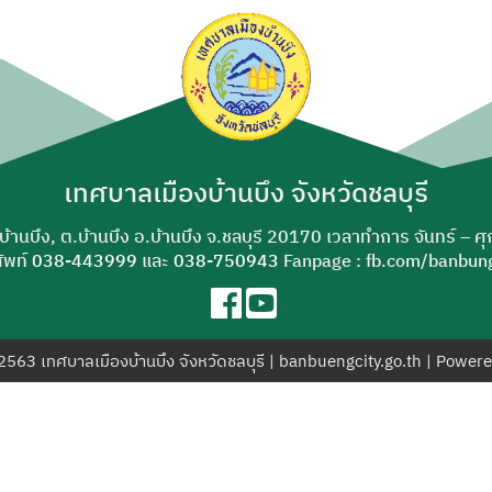
ค้นหา
สำหรับ:
เทศบาลเมืองบ้านบึง จังหวัดชลบุรี
-บ้านบึง, ต.บ้านบึง อ.บ้านบึง จ.ชลบุรี 20170 เวลาทำการ จันทร์ – ศ
ัพท์
038-443999
และ
038-750943
Fanpage : fb.com/banbung
© 2563 เทศบาลเมืองบ้านบึง จังหวัดชลบุรี | banbuengcity.go.th | Power