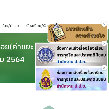
×
ำร้อง/คำขอ
ร้องเรียน/ร้องทุกข์
ติดต่อเรา
×
ฝอย(ค่าขยะ
คม 2564
×