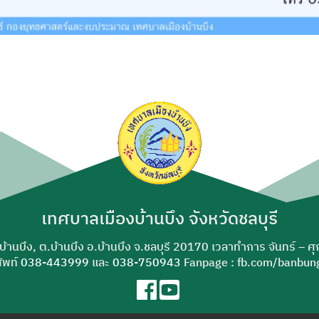
เทศบาลเมืองบ้านบึง จังหวัดชลบุรี
-บ้านบึง, ต.บ้านบึง อ.บ้านบึง จ.ชลบุรี 20170 เวลาทำการ จันทร์ – ศ
ัพท์
038-443999
และ
038-750943
Fanpage : fb.com/banbung