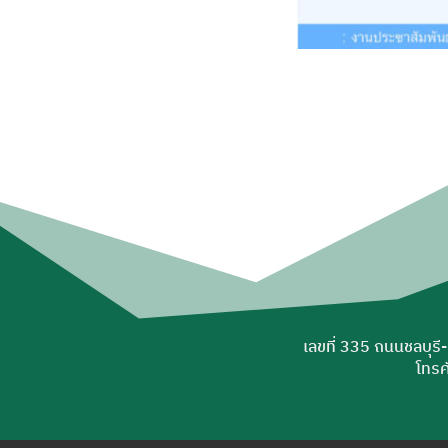
เลขที่ 335 ถนนชลบุรี
โทรศ