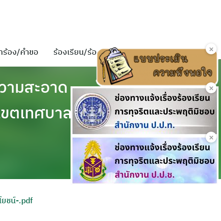
×
ำร้อง/คำขอ
ร้องเรียน/ร้องทุกข์
ติดต่อเรา
าความสะอาด
×
นเขตเทศบาล
×
ยชน์-.pdf