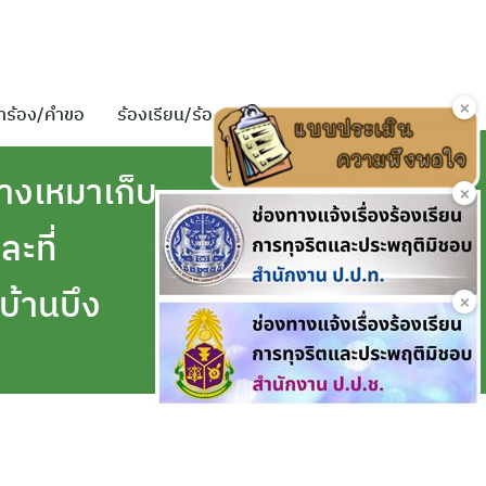
×
ำร้อง/คำขอ
ร้องเรียน/ร้องทุกข์
ติดต่อเรา
้างเหมาเก็บ
×
ะที่
้านบึง
×