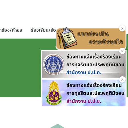
×
ำร้อง/คำขอ
ร้องเรียน/ร้องทุกข์
ติดต่อเรา
×
×