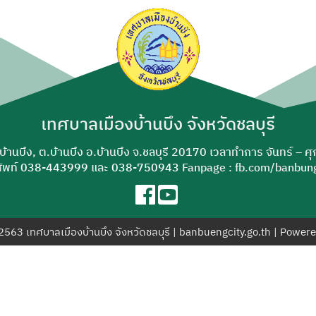
ค้นหา
สำหรับ:
เทศบาลเมืองบ้านบึง จังหวัดชลบุรี
-บ้านบึง, ต.บ้านบึง อ.บ้านบึง จ.ชลบุรี 20170 เวลาทำการ จันทร์ – ศ
ัพท์
038-443999
และ
038-750943
Fanpage : fb.com/banbung
© 2563 เทศบาลเมืองบ้านบึง จังหวัดชลบุรี | banbuengcity.go.th | Power