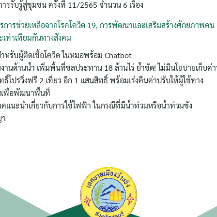
ารรับรู้สู่ชุมชน ครั้งที่ 11/2565 จำนวน 6 เรื่อง
าตรการช่วยเหลือจากโรคโควิด 19, การพัฒนาและเสริมสร้างศักยภาพคน
เท่าเทียมกันทางสังคม
ค้นหา
ำหรับผู้ติดเชื้อโควิด ในหมอพร้อม Chatbot
สำหรับ:
นงานด้านน้ำ เพิ่มพื้นที่ชลประทาน 18 ล้านไร่ ย้ำชัด! ไม่มีนโยบายเก็บค
์โปรวิ่งฟรี 2 เที่ยว อีก 1 แสนสิทธิ์ พร้อมเร่งคืนค่าปรับให้ผู้ใช้ทาง
เพื่อพัฒนาพื้นที่
คแนะนำเกี่ยวกับการใช้ไฟฟ้า ในกรณีที่มีน้ำท่วมหรือน้ำท่วมขัง
ญา