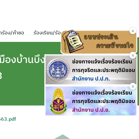
×
ำร้อง/คำขอ
ร้องเรียน/ร้องทุกข์
ติดต่อเรา
×
ืองบ้านบึง
3
×
563.pdf