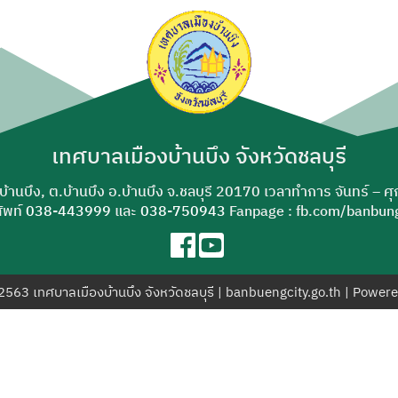
ค้นหา
สำหรับ:
เทศบาลเมืองบ้านบึง จังหวัดชลบุรี
-บ้านบึง, ต.บ้านบึง อ.บ้านบึง จ.ชลบุรี 20170 เวลาทำการ จันทร์ – ศ
ัพท์
038-443999
และ
038-750943
Fanpage : fb.com/banbung
© 2563 เทศบาลเมืองบ้านบึง จังหวัดชลบุรี | banbuengcity.go.th | Power