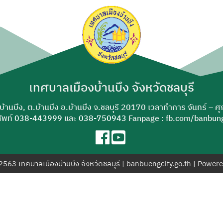
ค้นหา
สำหรับ:
เทศบาลเมืองบ้านบึง จังหวัดชลบุรี
-บ้านบึง, ต.บ้านบึง อ.บ้านบึง จ.ชลบุรี 20170 เวลาทำการ จันทร์ – ศ
ัพท์
038-443999
และ
038-750943
Fanpage : fb.com/banbung
© 2563 เทศบาลเมืองบ้านบึง จังหวัดชลบุรี | banbuengcity.go.th | Power