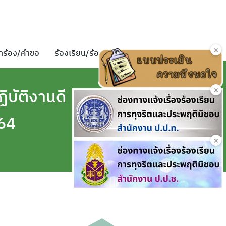
×
ำร้อง/คำขอ
ร้องเรียน/ร้องทุกข์
ติดต่อเรา
×
บัติงานดี
564
×