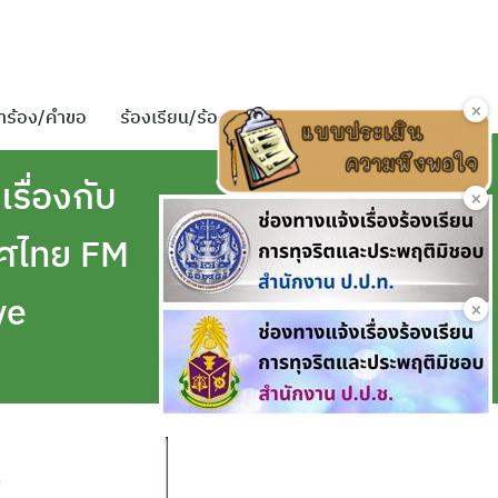
×
ำร้อง/คำขอ
ร้องเรียน/ร้องทุกข์
ติดต่อเรา
เรื่องกับ
×
ทศไทย FM
ve
×