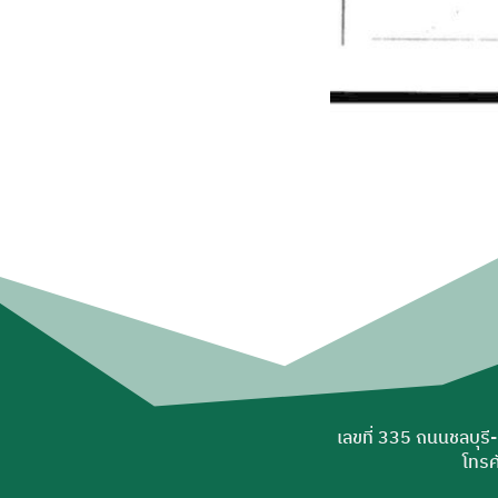
เลขที่ 335 ถนนชลบุรี
โทรศ