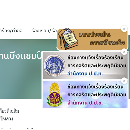
×
ำร้อง/คำขอ
ร้องเรียน/ร้องทุกข์
ติดต่อเรา
×
้านบึงแชมป์
×
ียรติเฉลิม
ปีหลวง