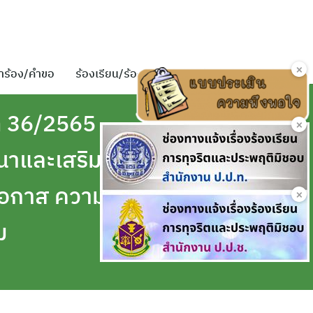
×
ำร้อง/คำขอ
ร้องเรียน/ร้องทุกข์
ติดต่อเรา
ที่ 36/2565
×
นาและเสริม
โอกาส ความ
×
ม