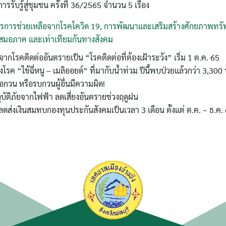
ารรับรู้สู่ชุมชน ครั้งที่ 36/2565 จำนวน 5 เรื่อง
าตรการช่วยเหลือจากโรคโควิด 19, การพัฒนาและเสริมสร้างศักยภาพทร
สมอภาค และเท่าเทียมกันทางสังคม
ค้นหา
ากโรคติดต่ออันตรายเป็น “โรคติดต่อที่ต้องเฝ้าระวัง” เริ่ม 1 ต.ค. 65
สำหรับ:
รค “ไข้ฉี่หนู – เมลิออยด์” ที่มากับน้ำท่วม ปีนี้พบป่วยแล้วกว่า 3,300
่อกวน หรือรบกวนผู้อื่นมีความผิด!
อุบัติภัยจากไฟฟ้า ลดเสี่ยงอันตรายช่วงฤดูฝน
ลดส่งเงินสมทบกองทุนประกันสังคมเป็นเวลา 3 เดือน ตั้งแต่ ต.ค. – ธ.ค.